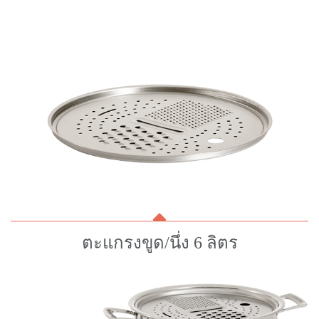
ตะแกรงขูด/นึ่ง 6 ลิตร